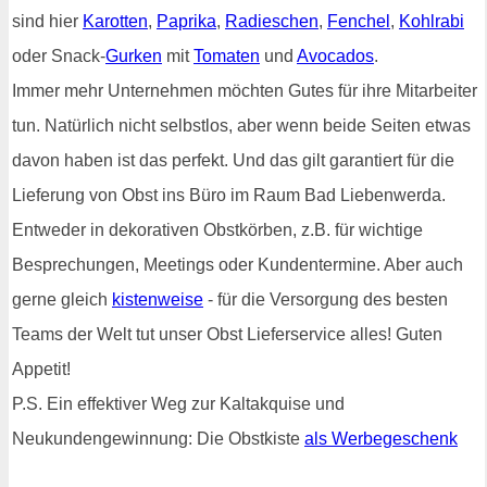
sind hier
Karotten
,
Paprika
,
Radieschen
,
Fenchel
,
Kohlrabi
oder Snack-
Gurken
mit
Tomaten
und
Avocados
.
Immer mehr Unternehmen möchten Gutes für ihre Mitarbeiter
tun. Natürlich nicht selbstlos, aber wenn beide Seiten etwas
davon haben ist das perfekt. Und das gilt garantiert für die
Lieferung von Obst ins Büro im Raum Bad Liebenwerda.
Entweder in dekorativen Obstkörben, z.B. für wichtige
Besprechungen, Meetings oder Kundentermine. Aber auch
gerne gleich
kistenweise
- für die Versorgung des besten
Teams der Welt tut unser Obst Lieferservice alles! Guten
Appetit!
P.S. Ein effektiver Weg zur Kaltakquise und
Neukundengewinnung: Die Obstkiste
als Werbegeschenk